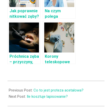
Jak poprawnie
Na czym
nitkować zęby?
polega
higienizacja
zębów?
Próchnica zęba
Korony
– przyczyny,
teleskopowe
objawy
wykonanie
2022-
02-
Previous Post:
Co to jest proteza acetalowa?
04
Next Post:
Ile kosztuje lapisowanie?