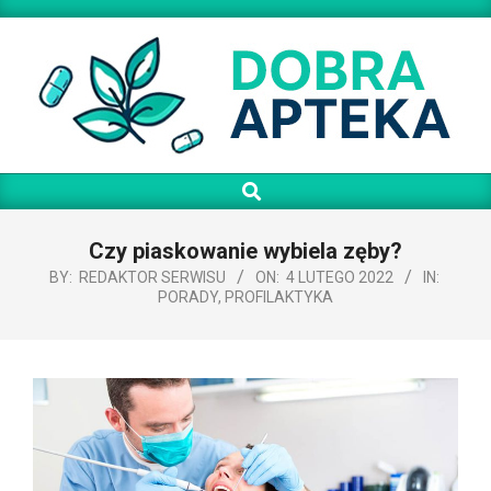
Skip
to
content
BLOG
Search
Primary
STOMATOLOGICZNY
Navigation
|
Menu
Czy piaskowanie wybiela zęby?
DOBRA
BY:
REDAKTOR SERWISU
ON:
4 LUTEGO 2022
IN:
PORADY
,
PROFILAKTYKA
APTEKA